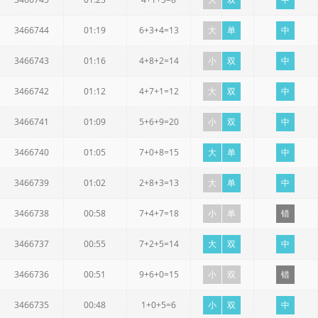
3466744
01:19
6+3+4=13
大
单
中
3466743
01:16
4+8+2=14
小
双
中
3466742
01:12
4+7+1=12
大
双
中
3466741
01:09
5+6+9=20
小
双
中
3466740
01:05
7+0+8=15
大
单
中
3466739
01:02
2+8+3=13
大
单
中
3466738
00:58
7+4+7=18
小
单
错
3466737
00:55
7+2+5=14
大
双
中
3466736
00:51
9+6+0=15
小
双
错
3466735
00:48
1+0+5=6
小
双
中