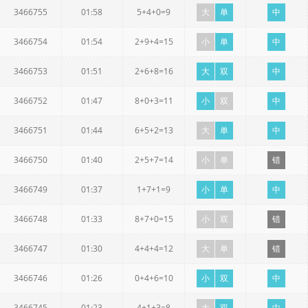
3466755
01:58
5+4+0=9
大
单
中
3466754
01:54
2+9+4=15
小
单
中
3466753
01:51
2+6+8=16
大
双
中
3466752
01:47
8+0+3=11
小
双
中
3466751
01:44
6+5+2=13
大
单
中
3466750
01:40
2+5+7=14
小
单
错
3466749
01:37
1+7+1=9
小
单
中
3466748
01:33
8+7+0=15
小
双
错
3466747
01:30
4+4+4=12
大
单
错
3466746
01:26
0+4+6=10
小
双
中
3466745
01:23
4+1+3=8
大
双
中